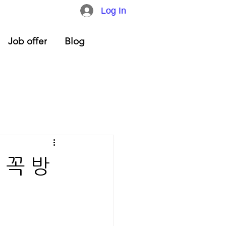
Log In
Job offer
Blog
 꼭 방