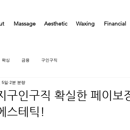
ut
Massage
Aesthetic
Waxing
Financial
왁싱
금융
구인구직
월 5일
2분 분량
지구인구직 확실한 페이보
에스테틱!