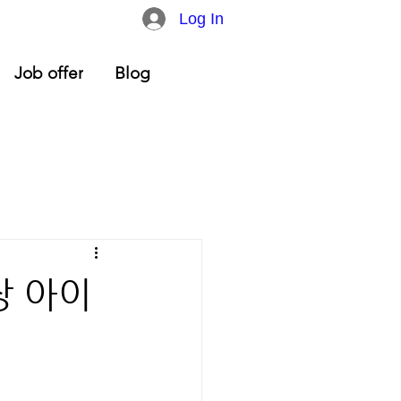
Log In
Job offer
Blog
장 아이