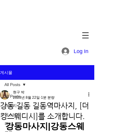
Log In
게시물
All Posts
현구 박
All Posts
2023년 8월 22일
1분 분량
강동 길동 길동역마사지, [더
마사지
킹스웨디시]를 소개합니다.
에스테틱
왁싱
강동마사지|강동스웨