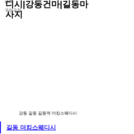
금융
디시|강동건마|길동마
구인구직
사지
강동 길동 길동역 더킹스웨디시
길동 더킹스웨디시