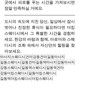
곳에서 피로를 푸는 시간을 가져보시면 
정말 만족하실 거에요.
도시의 속도에 지친 당신, 일상에서 잠시 
벗어나 진정한 휴식이 필요하다면 더킹
스웨디시에서 그 특별한 시간을 경험하
세요. 한강의 바람과 함께, 아로마와 스웨
디시의 조화 속에서 자신만의 힐링을 찾
아보세요.
마사지
스웨디시
건마
강동건마
길동마사지
길동스웨디시
길동건마
길동역마사지
강동마사지
강동스웨디시
길동역스웨디시
길동역건마
강동더킹스웨디시
길동더킹스웨디시
길동역더킹스웨디시
더킹스웨디시
마사지