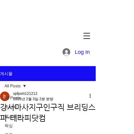
Log In
게시물
All Posts
spfpxm121212
All Posts
2025년 2월 3일
2분 분량
강서마사지구인구직 브리딩스
마사지
파-테라피닷컴
에스테틱
왁싱