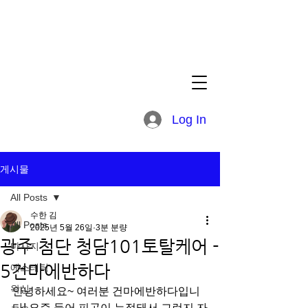
Log In
게시물
All Posts
수한 김
All Posts
2025년 5월 26일
3분 분량
광주 첨단 청담101토탈케어 -
마사지
5건마에반하다
에스테틱
왁싱
안녕하세요~ 여러분 건마에반하다입니
다! 요즘 들어 피곤이 누적돼서 그런지 자