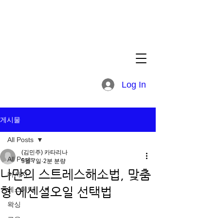
Log In
게시물
All Posts
(김민주) 카타리나
All Posts
5월 7일
2분 분량
나만의 스트레스해소법, 맞춤
마사지
형 에센셜오일 선택법
에스테틱
왁싱