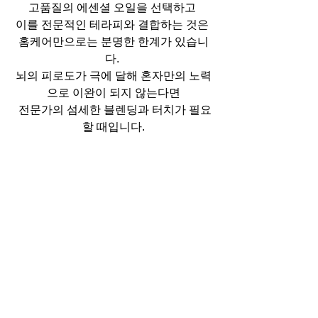
고품질의 에센셜 오일을 선택하고 
이를 전문적인 테라피와 결합하는 것은 
홈케어만으로는 분명한 한계가 있습니
다. 
뇌의 피로도가 극에 달해 혼자만의 노력
으로 이완이 되지 않는다면
 전문가의 섬세한 블렌딩과 터치가 필요
할 때입니다.
나에게 가장 완벽한 아로마 테라피 경험
을 선사할 샵을 찾고 싶다면
마사지
 및 에스테틱 전문 플랫폼 '마캉
스'를 방문해 보세요. 
마캉스에서는 유명 아로마 브랜드를 사
용하는 프리미엄 샵부터, 
고객의 심리 상태에 맞춰 오일을 처방해 
주는
 전문 테라피스트가 상주하는 곳까지 한
눈에 비교할 수 있습니다. 