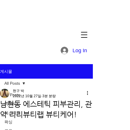
Log In
게시물
All Posts
현구 박
All Posts
2022년 10월 27일
3분 분량
남현동 에스테틱 피부관리, 관
마사지
악 리리뷰티랩 뷰티케어!
에스테틱
왁싱