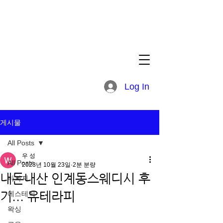
Log In
게시물
All Posts
우 성
All Posts
2023년 10월 23일
2분 분량
내돈내산 인계동스웨디시 후
마사지
기... 유테라피
에스테틱
왁싱