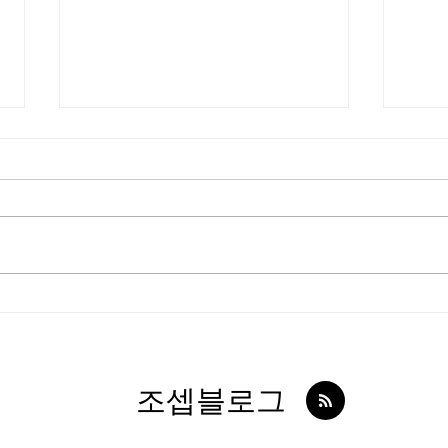
동탄 반송동 딥스웨디시, 스웨
제주
디시 관리와 편안한 휴식을 동
스웨
시에 즐길 수 있는 곳이에요
용 
​조셉블로그