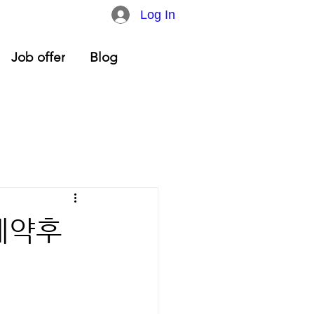
Log In
Job offer
Blog
예약후