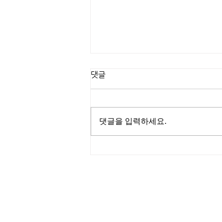
댓글
댓글을 입력하세요.
미사역 도보 5분! 하남 망월동
베리굿마사지 이용 가이드