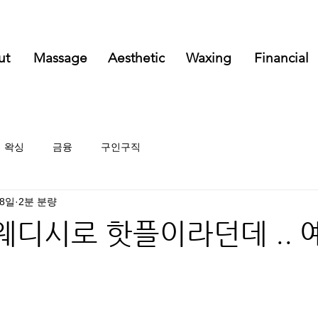
ut
Massage
Aesthetic
Waxing
Financial
왁싱
금융
구인구직
 8일
2분 분량
디시로 핫플이라던데 .. 