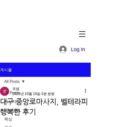
Log In
게시물
All Posts
조셉
All Posts
2023년 10월 19일
2분 분량
대구 중앙로마사지, 벨테라피
마사지
행복한 후기
에스테틱
왁싱