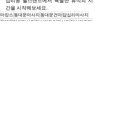
십리동 헬스랜드에서 특별한 휴식의 시
간을 시작해보세요.
마캉스
동대문마사지
동대문건마
답십리마사지
동대문타이마사지
답십리타이마사지
답십리건마
답십리역마사지
답십리역타이마사지
답십리역건마
동대문헬스랜드
답십리역헬스랜드
답십리헬스랜드
헬스랜드
마사지
전체 보기
최근 게시물