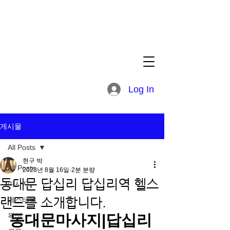
Log In
게시물
All Posts
현구 박
All Posts
2023년 8월 16일
2분 분량
동대문 답십리 답십리역 헬스
마사지
랜드를 소개합니다.
에스테틱
왁싱
동대문마사지|답십리