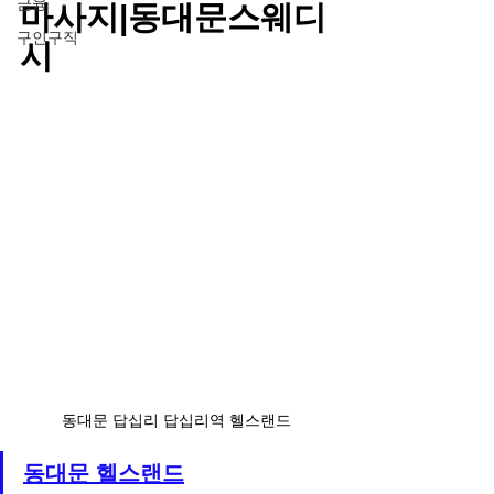
금융
마사지|동대문스웨디
구인구직
시
동대문 답십리 답십리역 헬스랜드
동대문 헬스랜드