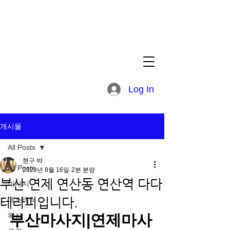
Log In
게시물
All Posts
현구 박
All Posts
2023년 8월 16일
2분 분량
부산 연제 연산동 연산역 다다
마사지
테라피입니다.
에스테틱
왁싱
부산마사지|연제마사