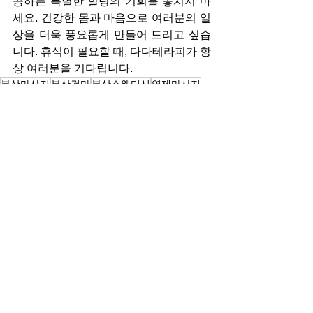
공하는 특별한 힐링의 기회를 놓치지 마
세요. 건강한 몸과 마음으로 여러분의 일
상을 더욱 풍요롭게 만들어 드리고 싶습
니다. 휴식이 필요할 때, 다다테라피가 항
상 여러분을 기다립니다.
부산마사지
부산건마
부산스웨디시
연제마사지
연산동마사지
연제스웨디시
연제건마
연산동스웨디시
연산동건마
연산역마사지
부산다다테라피
연제다다테라피
연산동다다테라피
다다테라피
마사지
전체 보기
최근 게시물