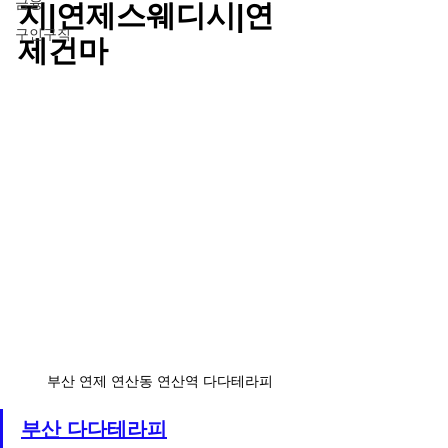
금융
지|연제스웨디시|연
구인구직
제건마
부산 연제 연산동 연산역 다다테라피
부산 다다테라피