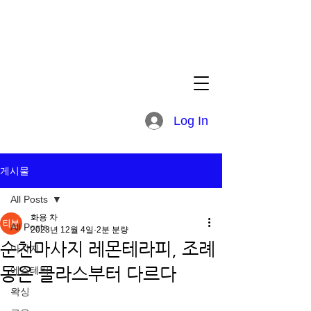
Log In
게시물
All Posts
화용 차
All Posts
2023년 12월 4일
2분 분량
순천마사지 레몬테라피, 조례
마사지
동은 클라스부터 다르다
에스테틱
왁싱