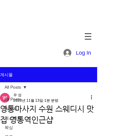
Log In
게시물
All Posts
우 성
All Posts
2023년 11월 13일
1분 분량
영통마사지 수원 스웨디시 맛
마사지
집 영통역인근샵
에스테틱
왁싱