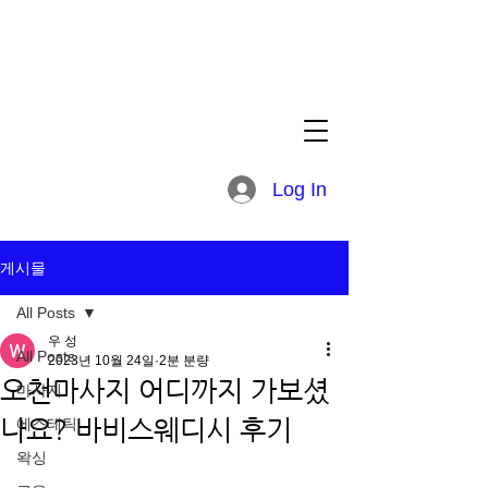
Log In
게시물
All Posts
우 성
All Posts
2023년 10월 24일
2분 분량
오천마사지 어디까지 가보셨
마사지
나요? 바비스웨디시 후기
에스테틱
왁싱