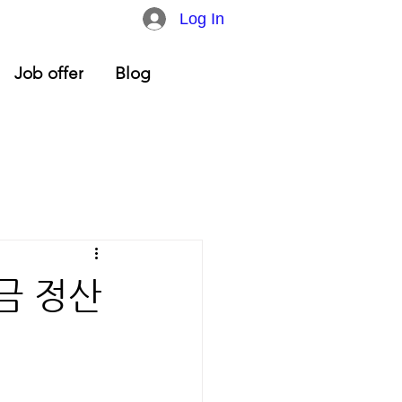
Log In
Job offer
Blog
금 정산