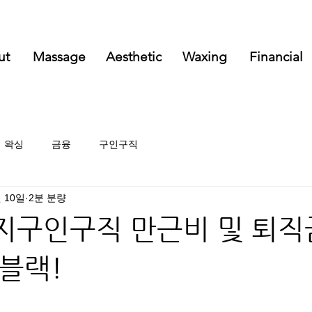
ut
Massage
Aesthetic
Waxing
Financial
왁싱
금융
구인구직
월 10일
2분 분량
구인구직 만근비 및 퇴직
블랙!