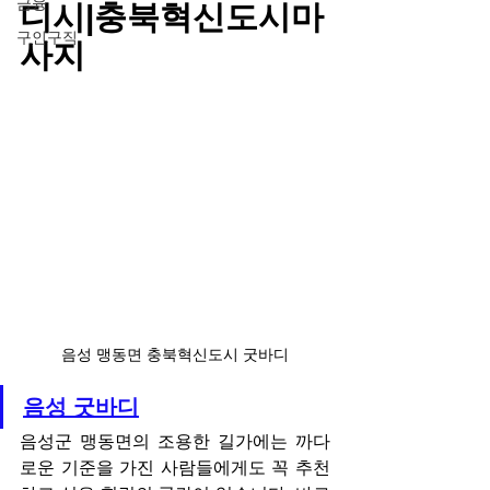
금융
디시|충북혁신도시마
구인구직
사지
음성 맹동면 충북혁신도시 굿바디
음성 굿바디
음성군 맹동면의 조용한 길가에는 까다
로운 기준을 가진 사람들에게도 꼭 추천