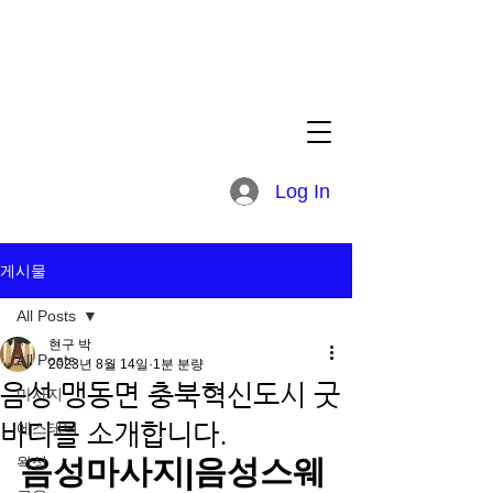
Log In
게시물
All Posts
현구 박
All Posts
2023년 8월 14일
1분 분량
음성 맹동면 충북혁신도시 굿
마사지
바디를 소개합니다.
에스테틱
왁싱
음성마사지|음성스웨