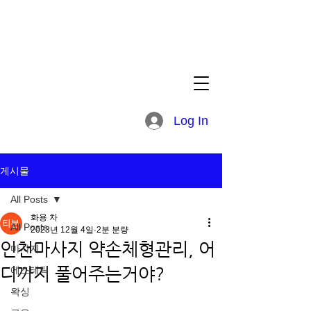
Log In
게시물
All Posts
화용 차
All Posts
2023년 12월 4일
2분 분량
인천마사지 약손체형관리, 어
마사지
디까지 풀어주는거야?
에스테틱
왁싱