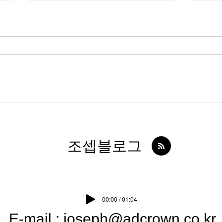
동탄 반송동 딥스웨디시, 스웨
제주
디시 관리와 편안한 휴식을 동
스웨
시에 즐길 수 있는 곳이에요
용 
​조셉블로그
00:00 / 01:04
E-mail :
joseph@adcrown.co.kr