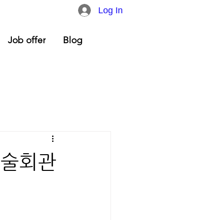
Log In
Job offer
Blog
예술회관