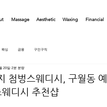
ut
Massage
Aesthetic
Waxing
Financial
왁싱
금융
구인구직
월 20일
2분 분량
 첨벙스웨디시, 구월동 
스웨디시 추천샵