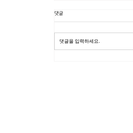
댓글
댓글을 입력하세요.
미사역 도보 5분! 하남 망월동
베리굿마사지 이용 가이드