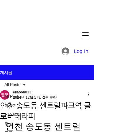
Log In
게시물
All Posts
ellaoon033
All Posts
2024년 12월 17일
2분 분량
인천 송도동 센트럴파크역 클
마사지
로버테라피
에스테틱
왁싱
인천 송도동 센트럴