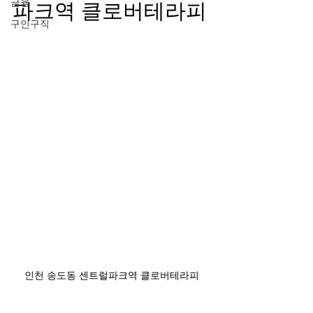
금융
파크역 클로버테라피
구인구직
인천 송도동 센트럴파크역 클로버테라피