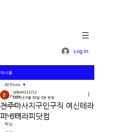
Log In
게시물
All Posts
spfpxm121212
All Posts
2025년 6월 30일
3분 분량
전주마사지구인구직 여신테라
마사지
피-6테라피닷컴
에스테틱
왁싱