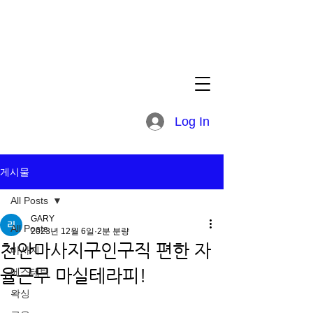
Log In
게시물
All Posts
GARY
All Posts
2023년 12월 6일
2분 분량
천안마사지구인구직 편한 자
마사지
율근무 마실테라피!
에스테틱
왁싱