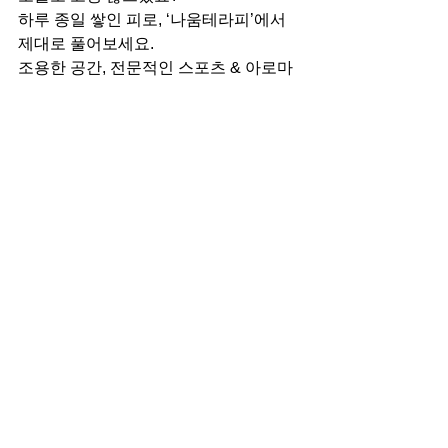
하루 종일 쌓인 피로, ‘나움테라피’에서 
제대로 풀어보세요.
조용한 공간, 전문적인 스포츠 & 아로마 
케어로 여러분의 하루를 부드럽게 정리
해드릴 거예요.
건강한 하루 마무리하시고, 다음 후기로 
다시 찾아올게요!
Q&A – 나움테라피에 대해 자주 묻는 질
문
Q1. 나움테라피는 남성도 이용 가능한가
요?
A. 네, 남녀 모두 이용 가능하며 누구나 
케어받을 수 있어요.
Q2. 마사지 강도는 조절 가능한가요?
A. 물론입니다. 시작 전 원하는 강도를 말
하면 조절해주시고, 중간에도 계속 체크