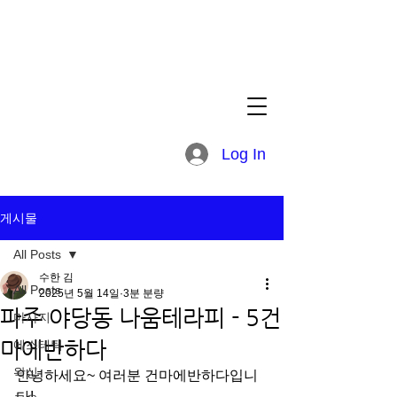
Log In
게시물
All Posts
수한 김
All Posts
2025년 5월 14일
3분 분량
파주 야당동 나움테라피 - 5건
마사지
마에반하다
에스테틱
왁싱
안녕하세요~ 여러분 건마에반하다입니
다!