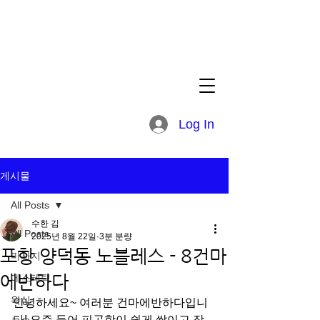
Log In
게시물
All Posts
수한 김
All Posts
2025년 8월 22일
3분 분량
포항 양덕동 노블레스 - 8건마
마사지
에반하다
에스테틱
왁싱
안녕하세요~ 여러분 건마에반하다입니
다! 요즘 들어 피곤함이 쉽게 쌓이고 작