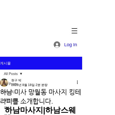
Log In
게시물
All Posts
현구 박
All Posts
2023년 8월 18일
2분 분량
하남 미사 망월동 마사지 킹테
마사지
라피를 소개합니다.
에스테틱
왁싱
하남마사지|하남스웨