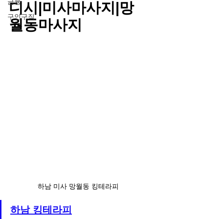
금융
디시|미사마사지|망
구인구직
월동마사지
하남 미사 망월동 킹테라피
하남 킹테라피