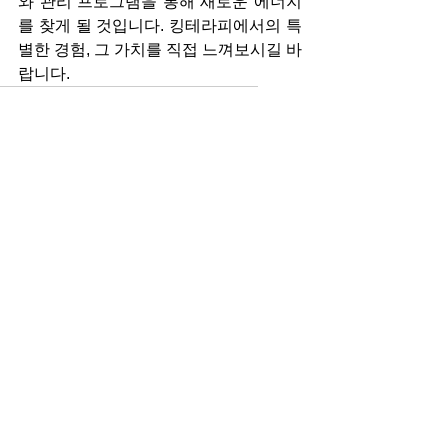
와 관리 프로그램을 통해 새로운 에너지
를 찾게 될 것입니다. 킹테라피에서의 특
별한 경험, 그 가치를 직접 느껴보시길 바
랍니다.
하남마사지
망월동마사지
망월동스웨디시
망월동건마
하남건마
망월동킹테라피
하남스웨디시
미사마사지
미사스웨디시
미사건마
킹테라피
하남킹테라피
미사킹테라피
마사지
전체 보기
최근 게시물