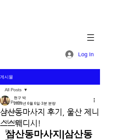
Log In
게시물
All Posts
현구 박
All Posts
2023년 6월 6일
3분 분량
삼산동마사지 후기, 울산 제니
마사지
스스웨디시!
에스테틱
왁싱
삼산동마사지|삼산동