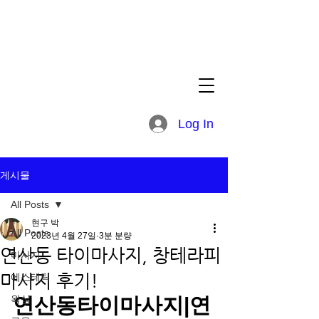
Log In
게시물
All Posts
현구 박
All Posts
2023년 4월 27일
3분 분량
연산동 타이마사지, 창테라피
마사지
마사지 후기!
에스테틱
왁싱
연산동타이마사지|연