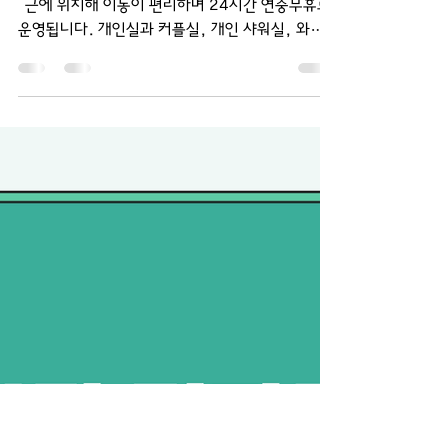
쉼스웨디시 24시간 연중무
휴 이용 안내
제주 연동 더쉼스웨디시는 신라스테이 제주 공항 인
근에 위치해 이동이 편리하며 24시간 연중무휴로
운영됩니다. 개인실과 커플실, 개인 샤워실, 와이파
이, 주차, 문자 예약을 갖췄고 아로마&스웨디시 전
신 코스를 안내합니다. 제주 여행과 출장 중 쌓인 피
로를 풀며 쉬어가기 좋은 공간이랍니다.