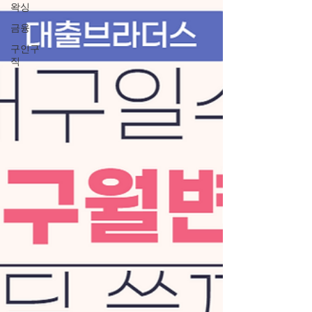
왁싱
금융
구인구
직