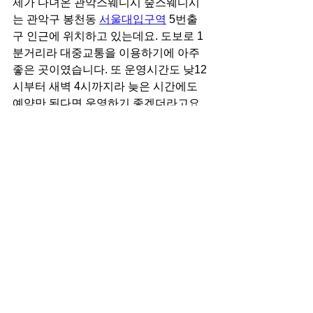
제가 다녀온 관악스웨디시 숲스웨디시
는 관악구 봉천동 
서울대입구역
 5번출
구 인근에 위치하고 있는데요. 도보로 1
분거리라 대중교통을 이용하기에 아주 
좋은 곳이였습니다. 또 운영시간도 낮12
시부터 새벽 4시까지라 늦은 시간에도 
예약만 된다면 운영하기 좋겠더라고요. 
연중무휴라 평일과 휴일 구분없이 이용
할수 있으니 참고하시면 좋을것 같네요.
숲스웨디시 외에 다양한 마사지 에스테
틱 왁싱 정보들을 확인하고 싶으시다면 
아래 배너를 클릭하셔서 한눈에 확인해 
보실수 있습니다. 내 마음 속 힐링을 찾아
드리는 조셉이였습니다!
마사지 에스테틱 왁싱 종합 플랫폼