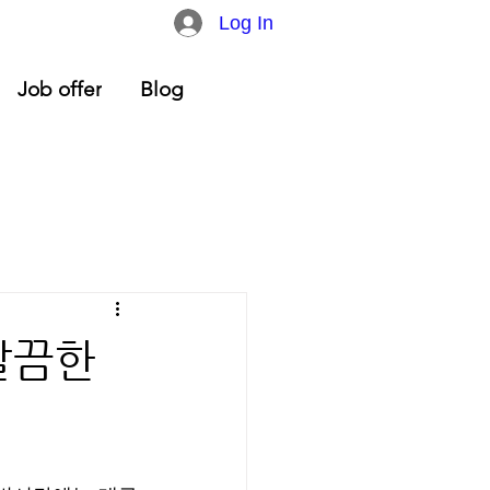
Log In
Job offer
Blog
깔끔한