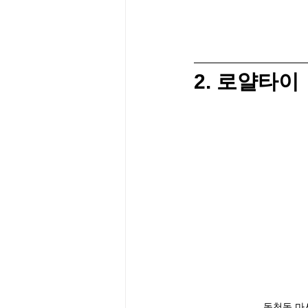
2. 로얄타이
동천동 마