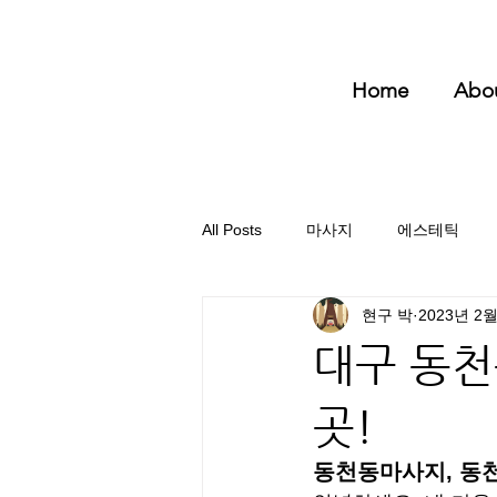
Home
Abo
All Posts
마사지
에스테틱
현구 박
2023년 2
대구 동천
곳!
동천동마사지, 동