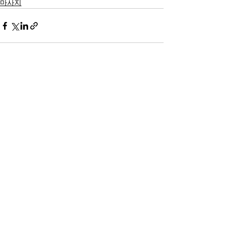
마사지
전체 보기
최근 게시물