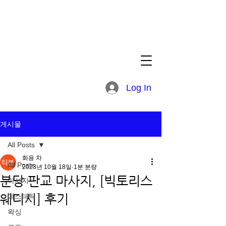
Log In
게시물
All Posts
화용 차
All Posts
2023년 10월 18일
1분 분량
분당 판교 마사지, [빅토리스
마사지
웨디시] 후기
에스테틱
왁싱