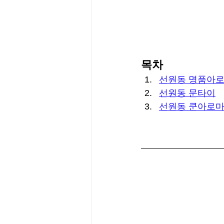
목차
선원동 명품아
선원동 문타이
선원동 쿤아로