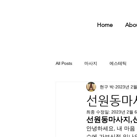
Home
Abo
All Posts
마사지
에스테틱
현구 박
2023년 2
선원동마사
최종 수정일:
2023년 2월 
선원동마사지,
안녕하세요, 내 마음
수에 가보신적 있나요