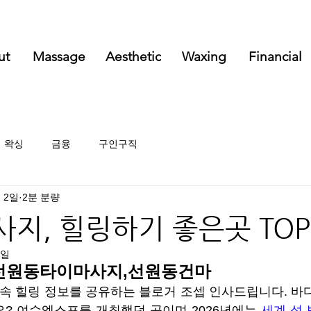
ut
Massage
Aesthetic
Waxing
Financial
왁싱
금융
구인구직
월 2일
2분 분량
지, 힐링하기 좋은곳 TOP
6일
선원동타이마사지,선원동건마
 속 힐링 정보를 공유하는 블로거 조셉 인사드립니다. 바
? 여수엑스포를 개최했던 곳이며 2026년에는 
세계 섬