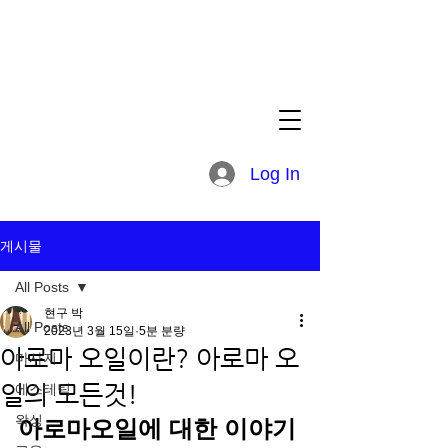
Log In
게시물
All Posts
현구 박
All Posts
2023년 3월 15일
5분 분량
아로마 오일이란? 아로마 오
마사지
일의 모든것!
에스테틱
왁싱
아로마오일에 대한 이야기