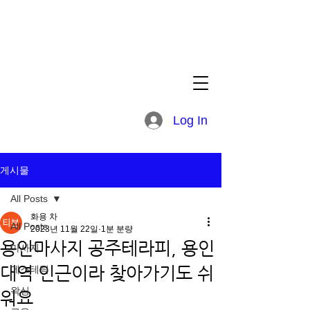
Log In
게시물
All Posts
화용 차
All Posts
2023년 11월 22일
1분 분량
용인마사지 공주테라피, 용인
마사지
대역 인근이라 찾아가기도 쉬
에스테틱
왁싱
워요