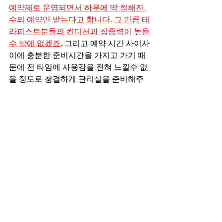
예약제로 운영되면서 하루에 딱 정해진 
수의 예약만 받는다고 합니다. 그 만큼 테
라피스트분들의 컨디션과 집중력이 높을
수 밖에 없겠죠.
 그리고 예약 시간 사이사
이에 충분한 준비시간을 가지고 가기 때
문에 전 타임에 사용감을 전혀 느낄수 없
을 정도로 청결하게 관리실을 준비해주
시기 때문에 이용 후기 또한 만족스러울
수 밖에 없는 곳이죠. 그리고 워킹 방문하
시는 분들이 없어서 소음이나 방해받을 
요소가 하나도 없다고 볼수 있습니다. 온
전히 혼자 즐기실수 있는 곳이죠. 운영시
간은 오전 11시부터 새벽 4시까지 연중
무휴 이지만 예약 전화가 꺼져있거나 오
랫동안 받지 않는다면 마감이거나 랜덤 
휴무일수 있다는점 참고하셔서 이용하시
면 좋을것 같습니다. 미리 사전 예약하셔
야 헛탕치는 일이 없겠죠?