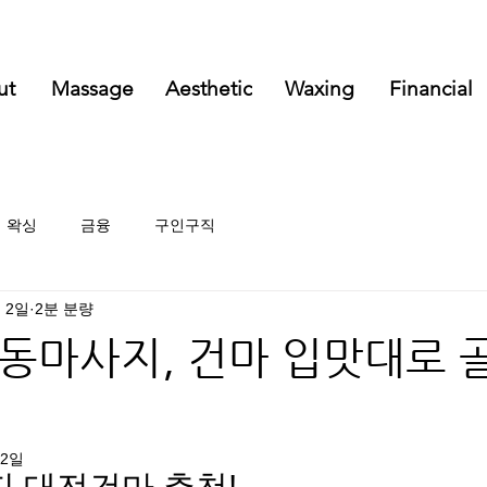
ut
Massage
Aesthetic
Waxing
Financial
왁싱
금융
구인구직
월 2일
2분 분량
동마사지, 건마 입맛대로 
12일
,대전건마 추천!