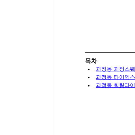
목차
괴정동 괴정스
괴정동 타이인
괴정동 힐링타