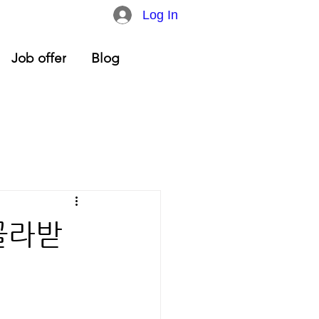
Log In
Job offer
Blog
골라받